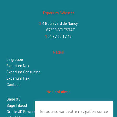
Experium Sélestat
4 Boulevard de Nancy,
67600 SELESTAT
04 87 65 17 49
Pages
Le groupe
Experium Nax
Experium Consulting
Experium Flex
Contact
Nos solutions
Sage X3
Sage Intacct
En poursuivant votre navigation sur ce
Oracle JD Edwards